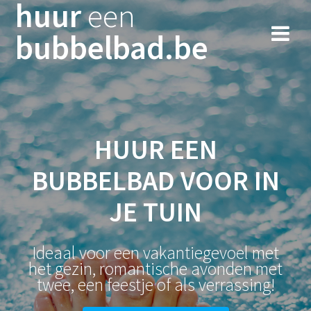
huur
een
Skip
to
bubbelbad.be
content
HUUR EEN
BUBBELBAD VOOR IN
JE TUIN
Ideaal voor een vakantiegevoel met
het gezin, romantische avonden met
twee, een feestje of als verrassing!