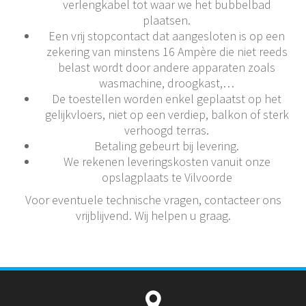
verlengkabel tot waar we het bubbelbad
plaatsen.
Een vrij stopcontact dat aangesloten is op een
zekering van minstens 16 Ampère die niet reeds
belast wordt door andere apparaten zoals
wasmachine, droogkast,…
De toestellen worden enkel geplaatst op het
gelijkvloers, niet op een verdiep, balkon of sterk
verhoogd terras.
Betaling gebeurt bij levering.
We rekenen leveringskosten vanuit onze
opslagplaats te Vilvoorde
Voor eventuele technische vragen, contacteer ons
vrijblijvend. Wij helpen u graag.